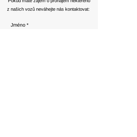
Pokud máte zájem o pronájem některého
z našich vozů neváhejte nás kontaktovat:
Jméno
E‑mail
Telefon
Zpráva