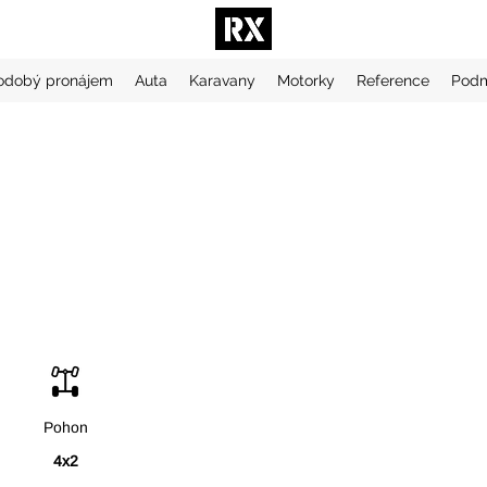
odobý pronájem
Auta
Karavany
Motorky
Reference
Podm
Pohon
4x2